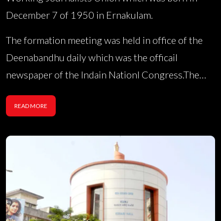
December 7 of 1950 in Ernakulam.
The formation meeting was held in office of the
Deenabandhu daily which was the officail
newspaper of the Indain Nationl Congress.The
meeting was called by Mr Perunna KN Nair.Mr
READ MORE
Raman Pillai was elected President and Mr
Perunna KN Nair Generasl Secertary. An enlarged
c...