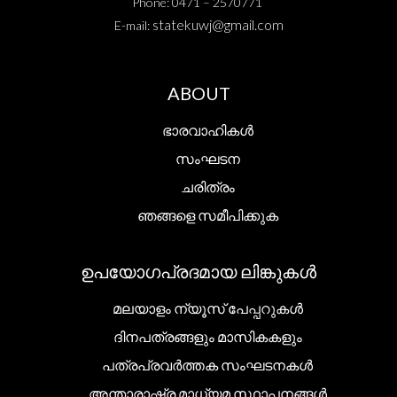
Phone: 0471 – 2570771
statekuwj@gmail.com
E-mail:
ABOUT
ഭാരവാഹികൾ
സംഘടന
ചരിത്രം
ഞങ്ങളെ സമീപിക്കുക
ഉപയോഗപ്രദമായ ലിങ്കുകൾ
മലയാളം ന്യൂസ് പേപ്പറുകൾ
ദിനപത്രങ്ങളും മാസികകളും
പത്രപ്രവർത്തക സംഘടനകൾ
അന്താരാഷ്ട്ര മാധ്യമ സ്ഥാപനങ്ങൾ