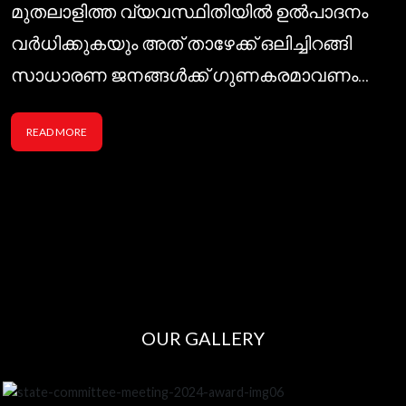
മുതലാളിത്ത വ്യവസ്ഥിതിയിൽ ഉൽപാദനം
വർധിക്കുകയും അത് താഴേക്ക് ഒലിച്ചിറങ്ങി
സാധാരണ ജനങ്ങൾക്ക് ഗുണകരമാവണം...
READ MORE
OUR GALLERY
കേരളപത്രപ്രവര്‍ത്തക യൂണിയന്‍ 59ാം